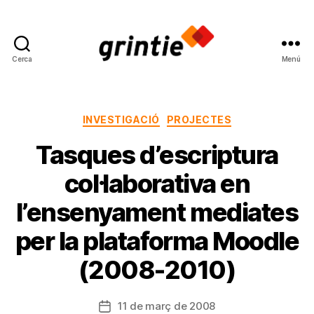
Cerca
Menú
Grup
de
Recerca
en
Categories
INVESTIGACIÓ
PROJECTES
Interacció
Tasques d’escriptura
i
Influència
col·laborativa en
Educativa
l’ensenyament mediates
per la plataforma Moodle
(2008-2010)
11 de març de 2008
Data