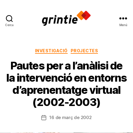
Cerca
Menú
Grup
de
Recerca
en
Categories
INVESTIGACIÓ
PROJECTES
Interacció
Pautes per a l’anàlisi de
i
Influència
la intervenció en entorns
Educativa
d’aprenentatge virtual
(2002-2003)
16 de març de 2002
Data
de
l'entrada