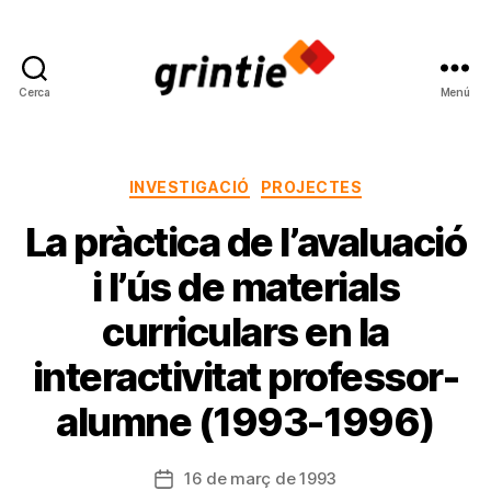
Cerca
Menú
Grup
de
Recerca
en
Categories
INVESTIGACIÓ
PROJECTES
Interacció
La pràctica de l’avaluació
i
Influència
i l’ús de materials
Educativa
curriculars en la
interactivitat professor-
alumne (1993-1996)
16 de març de 1993
Data