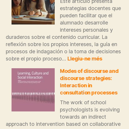
Este artículo presenta
evaluación
estrategias docentes que
con
grados
pueden facilitar que el
de
alumnado desarrolle
certeza
intereses personales y
duraderos sobre el contenido curricular. La
reflexión sobre los propios intereses, la guía en
procesos de indagación o la toma de decisiones
:
sobre el propio proceso…
Llegiu-ne més
Transform
y
Modes of discourse and
desarrolla
discourse strategies:
los
Interaction in
intereses
consultation processes
The work of school
psychologists is evolving
towards an indirect
approach to intervention based on collaborative