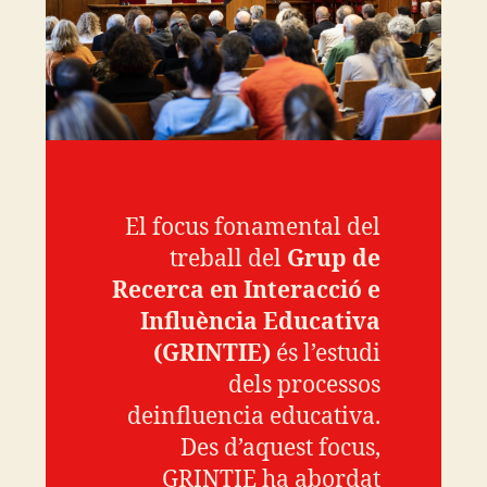
El focus fonamental del
treball del
Grup de
Recerca en Interacció e
Influència Educativa
(GRINTIE)
és l’estudi
dels processos
deinfluencia educativa.
Des d’aquest focus,
GRINTIE ha abordat