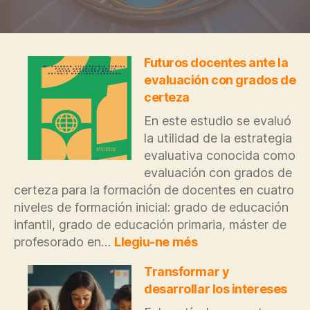
Futuros docentes ante la
evaluación con grados de
certeza
En este estudio se evaluó
la utilidad de la estrategia
evaluativa conocida como
evaluación con grados de
certeza para la formación de docentes en cuatro
niveles de formación inicial: grado de educación
infantil, grado de educación primaria, máster de
:
profesorado en…
Llegiu-ne més
Futuros
docentes
Transformar y
ante
desarrollar los intereses
la