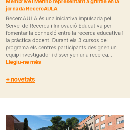
amb
Membrive i Merino representant a grintie en la
sentit
jornada RecercAULA
RecercAULA és una iniciativa impulsada pel
Servei de Recerca i Innovació Educativa per
fomentar la connexió entre la recerca educativa i
la pràctica docent. Durant els 3 cursos del
programa els centres participants designen un
equip investigador i dissenyen una recerca…
:
Llegiu-ne més
Membrive
i
+ novetats
Merino
representant
a
grintie
en
la
jornada
RecercAULA