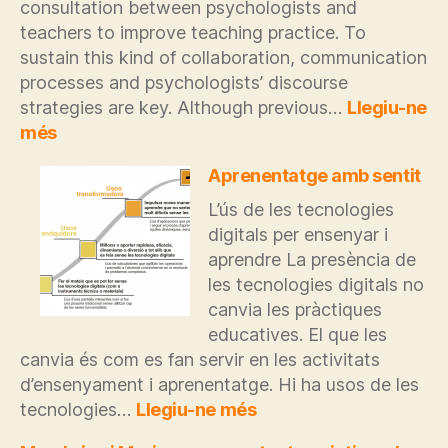
consultation between psychologists and
teachers to improve teaching practice. To
sustain this kind of collaboration, communication
processes and psychologists’ discourse
strategies are key. Although previous…
Llegiu-ne
:
més
Modes
of
Aprenentatge amb sentit
discourse
L’ús de les tecnologies
and
digitals per ensenyar i
discourse
aprendre La presència de
strategies:
Interaction
les tecnologies digitals no
in
canvia les pràctiques
consultation
educatives. El que les
processes
canvia és com es fan servir en les activitats
d’ensenyament i aprenentatge. Hi ha usos de les
:
tecnologies…
Llegiu-ne més
Aprenentatge