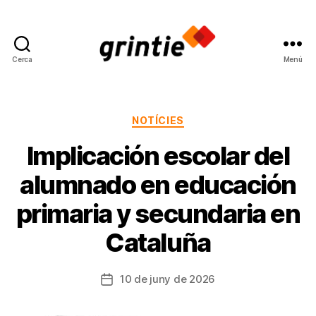
Cerca
Menú
Grup
de
Recerca
en
Categories
NOTÍCIES
Interacció
Implicación escolar del
i
Influència
alumnado en educación
Educativa
primaria y secundaria en
Cataluña
10 de juny de 2026
Data
de
l'entrada